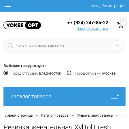
Вход
Регистрация
+7 (924) 247-85-22
0
Заказать звонок
Выберите город отгрузки
Город отгрузки:
Владивосток
Город отгрузки:
Москва
Каталог товаров
•
•
•
Главная страница
Каталог товаров
Жевательная резинка
Рези
Резинка жевательная Xylitol Fresh