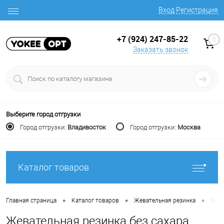
Вход
Регистрация
+7 (924) 247-85-22
0
Заказать звонок
Выберите город отгрузки
Город отгрузки:
Владивосток
Город отгрузки:
Москва
Каталог товаров
•
•
•
Главная страница
Каталог товаров
Жевательная резинка
Жева
Жевательная резинка без сахара