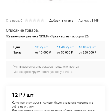
Отзывов: 0
Добавить отзыв
Артикул:
3148
Описание товара:
Жевательная резинка SIGMA «Яркая волна» ассорти 22г
Цена
12 ₽ / шт
11.40 ₽ / шт
10.80 ₽ / шт
Заказ
от 10 000 ₽
от 50 000 ₽
от 250 000 ₽
Учитывается сумма заказов прошлого месяца.
Мы скорректируем конечную цену в счёте.
12 ₽
/ шт
Конечная стоимость позиции будет указана в корзине и в
счёте на оплату.
Для получения скидки учитывается общая сумма корзины.