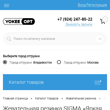
Вход
Регистрация
+7 (924) 247-85-22
0
Заказать звонок
Выберите город отгрузки
Город отгрузки:
Владивосток
Город отгрузки:
Москва
Каталог товаров
•
•
•
Главная страница
Каталог товаров
Жевательная резинка
Жева
Жевательная резинка SIGMA «Яркая