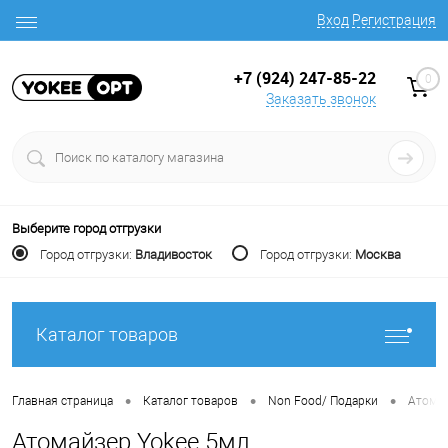
Вход
Регистрация
+7 (924) 247-85-22
0
Заказать звонок
Выберите город отгрузки
Город отгрузки:
Владивосток
Город отгрузки:
Москва
Каталог товаров
•
•
•
Главная страница
Каталог товаров
Non Food/ Подарки
Атома
Атомайзер Yokee 5мл