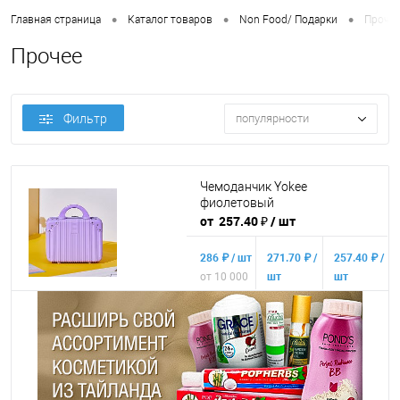
•
•
•
Главная страница
Каталог товаров
Non Food/ Подарки
Прочее
Прочее
Фильтр
популярности
Чемоданчик Yokee
фиолетовый
от 257.40 ₽
/ шт
286 ₽ / шт
271.70 ₽ /
257.40 ₽ /
от 10 000
шт
шт
₽
от 50 000
от 250 000
₽
₽
Конечная стоимость позиции
будет указана в корзине и в счёте
на оплату.