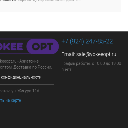
+7 (924) 247-85-22
Email:
sale@yokeeopt.ru
keeopt.ru - Азиатские
График работы: с 10:00 до 19:00
оптом. Доставка по России.
пн-пт
 конфиденциальности
осток, ул. Жигура 11А
ть на карте