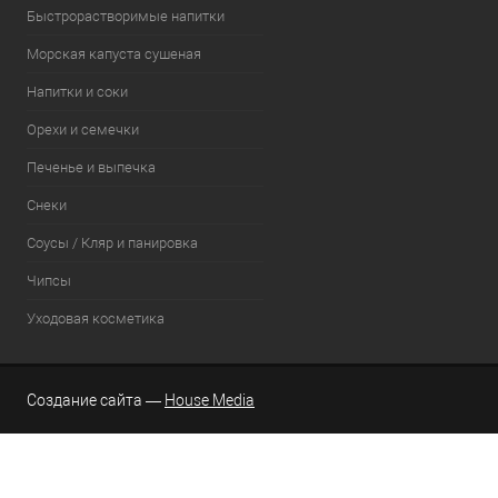
Быстрорастворимые напитки
Морская капуста сушеная
Напитки и соки
Орехи и семечки
Печенье и выпечка
Снеки
Соусы / Кляр и панировка
Чипсы
Уходовая косметика
Создание сайта —
House Media