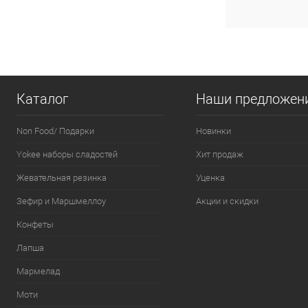
Для получения ск
общая сумма корз
В к
Каталог
Наши предложен
Non Food/ Подарки
Новинки
Yokee наборы сладостей
Хит продаж
Жевательная резинка
Уценка
Зефир и Маршмеллоу
Акции и скидки
Конфеты
Лапша
Мармелад
Моти