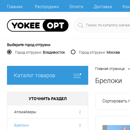
Главная
Распродажи
Оплата
Доставка
Кон
Выберите город отгрузки
Город отгрузки:
Владивосток
Город отгрузки:
Москва
•
Главная страница
Каталог товаров
Брелоки
УТОЧНИТЬ РАЗДЕЛ
Сортировать п
Атомайзеры
2
Брелоки
2