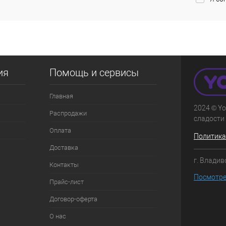
идки учитывается
Для получения скидки учитывается
ины.
общая сумма корзины.
орзину
В корзину
ия
Помощь и сервисы
Главная
2024 © Yo
Распродажи
сладости 
Оплата
Политика
Доставка
г. Владив
Контакты
Посмотре
Прайс-лист
Договор-оферта
О нас