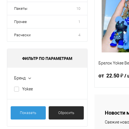
Пакеты
10
Прочее
1
Расчески
4
ФИЛЬТР ПО ПАРАМЕТРАМ
Брелок Yokee Be
от 22.50 ₽
/ 
Бренд
Yokee
25 ₽ / шт
23.7
от 10 000 ₽
от 5
Новости 
Показать
Сбросить
Конечная стоимос
Свежие ново
указана в корзине 