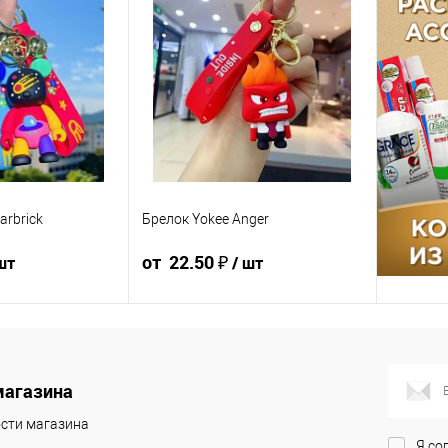
arbrick
Брелок Yokee Anger
от 22.50 ₽
шт
/ шт
5 ₽ / шт
22.50 ₽ / шт
25 ₽ / шт
23.75 ₽ / шт
22.50 ₽ / шт
0 000 ₽
от 250 000
от 10 000 ₽
от 50 000 ₽
от 250 000
₽
₽
магазина
ть позиции будет
сти магазина
Конечная стоимость позиции будет
и в счёте на оплату.
указана в корзине и в счёте на оплату.
Я со