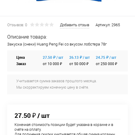
Отзывов: 0
Добавить отзыв
Артикул:
2965
Описание товара:
Закуска (снеки) Huang Peng Fei со вкусом лобстера 78г
Цена
27.50 ₽ / шт
26.13 ₽ / шт
24.75 ₽ / шт
Заказ
от 10 000 ₽
от 50 000 ₽
от 250 000 ₽
Учитывается сумма заказов прошлого месяца.
Мы скорректируем конечную цену в счёте.
27.50 ₽
/ шт
Конечная стоимость позиции будет указана в корзине и в
счёте на оплату.
Для получения скидки учитывается общая сумма корзины.