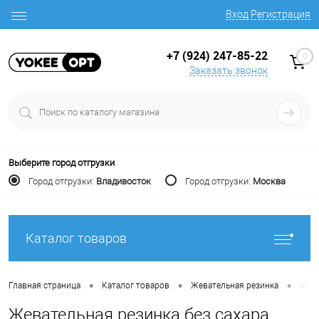
Вход
Регистрация
+7 (924) 247-85-22
0
Заказать звонок
Выберите город отгрузки
Город отгрузки:
Владивосток
Город отгрузки:
Москва
Каталог товаров
•
•
•
Главная страница
Каталог товаров
Жевательная резинка
Жева
Жевательная резинка без сахара