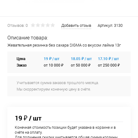
Отзывов: 0
Добавить отзыв
Артикул:
3130
Описание товара:
Жевательная резинка без сахара SIGMA со вкусом лайма 13г
Цена
19 ₽ / шт
18.05 ₽ / шт
17.10 ₽ / шт
Заказ
от 10 000 ₽
от 50 000 ₽
от 250 000 ₽
Учитывается сумма заказов прошлого месяца.
Мы скорректируем конечную цену в счёте.
19 ₽
/ шт
Конечная стоимость позиции будет указана в корзине и в
счёте на оплату.
Для получения скидки учитывается общая сумма корзины.